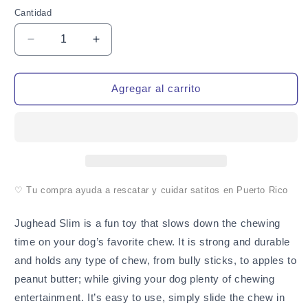
Cantidad
Cantidad
Reducir
Aumentar
cantidad
cantidad
para
para
Himalayan
Himalayan
Agregar al carrito
Pet
Pet
Supply
Supply
Blockhead
Blockhead
|
|
Insert
Insert
Chews
Chews
Kelly
Kelly
♡ Tu compra ayuda a rescatar y cuidar satitos en Puerto Rico
Green
Green
Jughead Slim is a fun toy that slows down the chewing
time on your dog’s favorite chew. It is strong and durable
and holds any type of chew, from bully sticks, to apples to
peanut butter; while giving your dog plenty of chewing
entertainment. It’s easy to use, simply slide the chew in