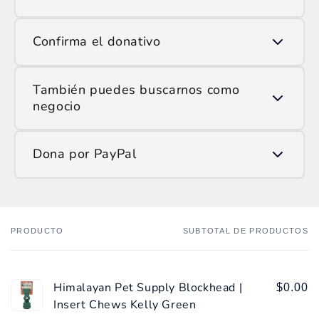
Usa la opción de escanear QR y apunta la cámara
Confirma el donativo
al código que ves en pantalla.
Ingresa el monto que deseas donar y confirma la
También puedes buscarnos como
transacción.
negocio
Si prefieres hacerlo manualmente, encuéntranos en
Dona por PayPal
ATH Móvil como:
/SOP
Ingresa
aquí
y haz tu donación.
PRODUCTO
SUBTOTAL DE PRODUCTOS
Tu
carrito
Himalayan Pet Supply Blockhead |
$0.00
Insert Chews Kelly Green