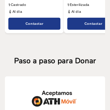
⚕️
⚕️
Castrado
Esterilizada
💉
💉
Al día
Al día
Contactar
Contactar
Paso a paso para Donar