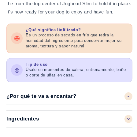
the from the top center of Jughead Slim to hold it in place.
It’s now ready for your dog to enjoy and have fun.
¿Qué significa liofilizado?
Es un proceso de secado en frío que retira la
humedad del ingrediente para conservar mejor su
aroma, textura y sabor natural.
Tip de uso
Úsalo en momentos de calma, entrenamiento, baño
o corte de uñas en casa.
¿Por qué te va a encantar?
Ingredientes