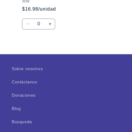
2242
$16.98/unidad
Cantidad
Reducir
Aumentar
cantidad
cantidad
para
para
Default
Default
Cargando...
Title
Title
Sobre nosotros
Contáctanos
Donaciones
Blog
Busqueda