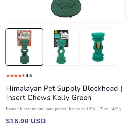
Abrir
A
elemento
e
multimedia
m
1
2
en
e
una
u
ventana
v
modal
m
★
★
★
★
★
4.5
Himalayan Pet Supply Blockhead |
Insert Chews Kelly Green
Peanut butter natural para perros, hecho en USA. 17 oz / 480g
Precio
$16.98 USD
habitual