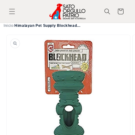
Ir
directamente
Carrito
al contenido
Inicio
/
Himalayan Pet Supply Blockhead | Insert Chews Kelly Green
Ir
directamente
a la
información
del producto