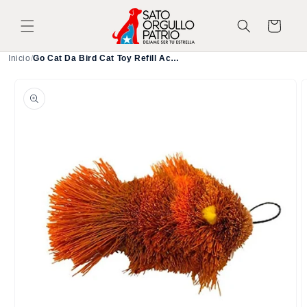
Ir
directamente
Carrito
al contenido
Inicio
/
Go Cat Da Bird Cat Toy Refill Accessories, Da Goldfish
Ir
directamente
a la
información
del producto