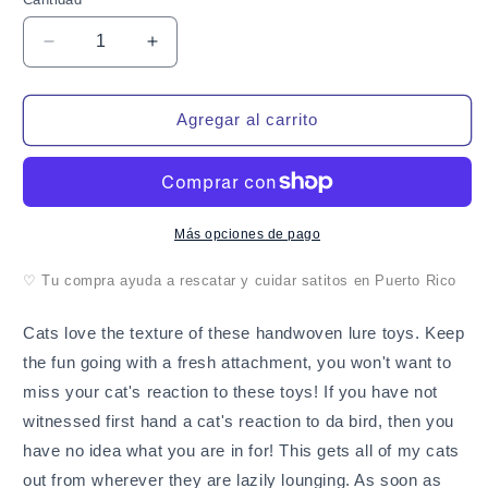
Cantidad
Reducir
Aumentar
cantidad
cantidad
para
para
Go
Go
Agregar al carrito
Cat
Cat
Da
Da
Bird
Bird
Cat
Cat
Toy
Toy
Más opciones de pago
Refill
Refill
Accessories,
Accessories,
♡ Tu compra ayuda a rescatar y cuidar satitos en Puerto Rico
Da
Da
Goldfish
Goldfish
Cats love the texture of these handwoven lure toys. Keep
the fun going with a fresh attachment, you won't want to
miss your cat's reaction to these toys! If you have not
witnessed first hand a cat's reaction to da bird, then you
have no idea what you are in for! This gets all of my cats
out from wherever they are lazily lounging. As soon as