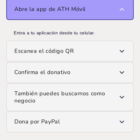
Abre la app de ATH Móvil
Entra a tu aplicación desde tu celular.
Escanea el código QR
Usa la opción de escanear QR y apunta la cámara
Confirma el donativo
al código que ves en pantalla.
Ingresa el monto que deseas donar y confirma la
También puedes buscarnos como
transacción.
negocio
Si prefieres hacerlo manualmente, encuéntranos en
Dona por PayPal
ATH Móvil como:
/SOP