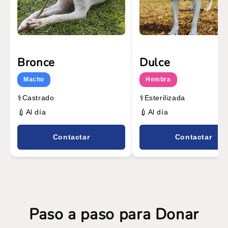
Bronce
Dulce
Macho
Hembra
⚕️
⚕️
Castrado
Esterilizada
💉
💉
Al día
Al día
Contactar
Contactar
Paso a paso para Donar