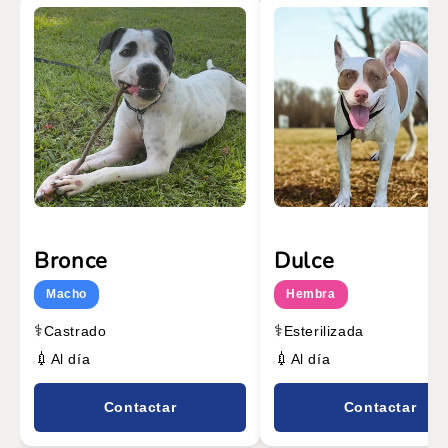
Bronce
Dulce
Macho
Hembra
⚕️
⚕️
Castrado
Esterilizada
💉
💉
Al día
Al día
Contactar
Contactar