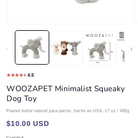
Abrir
A
elemento
e
multimedia
m
1
2
en
e
una
u
ventana
v
modal
m
★
★
★
★
★
4.5
WOOZAPET Minimalist Squeaky
Dog Toy
Peanut butter natural para perros, hecho en USA. 17 oz / 480g
Precio
$10.00 USD
habitual
Cantidad