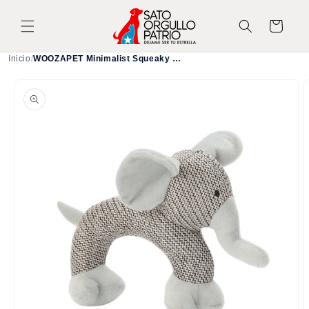
Ir
directamente
Carrito
al contenido
Inicio
/
WOOZAPET Minimalist Squeaky Dog Toy
Ir
directamente
a la
información
del producto