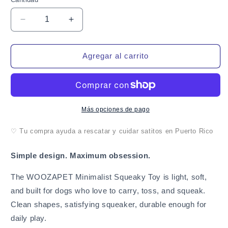
Cantidad
Reducir
Aumentar
cantidad
cantidad
para
para
WOOZAPET
WOOZAPET
Agregar al carrito
Minimalist
Minimalist
Squeaky
Squeaky
Dog
Dog
Toy
Toy
Más opciones de pago
♡ Tu compra ayuda a rescatar y cuidar satitos en Puerto Rico
Simple design. Maximum obsession.
The WOOZAPET Minimalist Squeaky Toy is light, soft,
and built for dogs who love to carry, toss, and squeak.
Clean shapes, satisfying squeaker, durable enough for
daily play.