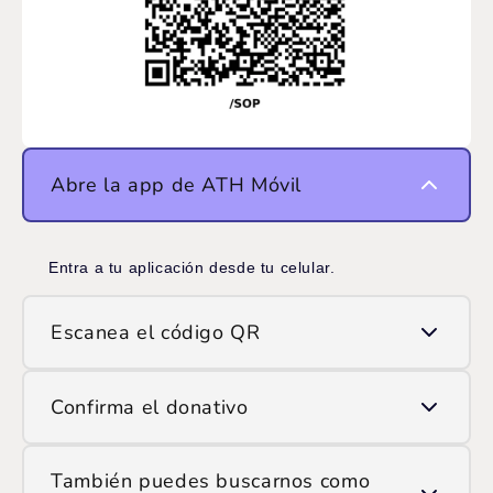
Abre la app de ATH Móvil
Entra a tu aplicación desde tu celular.
Escanea el código QR
Usa la opción de escanear QR y apunta la cámara
Confirma el donativo
al código que ves en pantalla.
Ingresa el monto que deseas donar y confirma la
También puedes buscarnos como