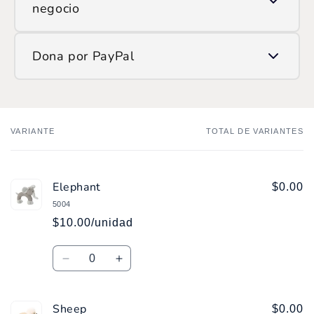
transacción.
negocio
Si prefieres hacerlo manualmente, encuéntranos en
Dona por PayPal
ATH Móvil como:
/SOP
Ingresa
aquí
y haz tu donación.
VARIANTE
TOTAL DE VARIANTES
Tu
carrito
Elephant
$0.00
5004
$10.00/unidad
Cantidad
Reducir
Aumentar
cantidad
cantidad
para
para
Sheep
Elephant
Elephant
$0.00