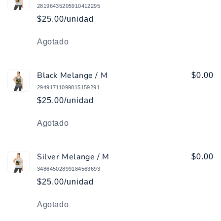
28196435205910412295
$25.00/unidad
Cantidad
Agotado
Black Melange / M
$0.00
29491711099815159291
$25.00/unidad
Cantidad
Agotado
Silver Melange / M
$0.00
34864502899184563693
$25.00/unidad
Cantidad
Agotado