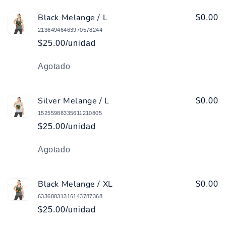
Black Melange / L
$0.00
21364946463970578244
$25.00/unidad
Cantidad
Agotado
Silver Melange / L
$0.00
15255988335611210805
$25.00/unidad
Cantidad
Agotado
Black Melange / XL
$0.00
63368831316143787368
$25.00/unidad