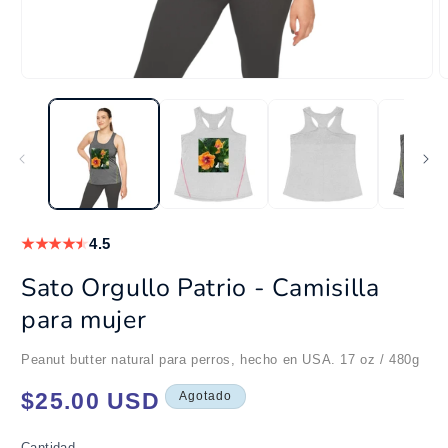
Abrir
A
elemento
e
multimedia
m
1
2
en
e
una
u
ventana
v
modal
m
★
★
★
★
★
4.5
Sato Orgullo Patrio - Camisilla
para mujer
Peanut butter natural para perros, hecho en USA. 17 oz / 480g
Precio
$25.00 USD
Agotado
habitual
Cantidad