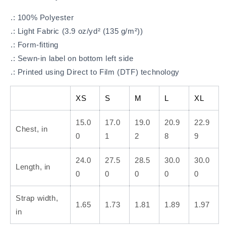
.: 100% Polyester
.: Light Fabric (3.9 oz/yd² (135 g/m²))
.: Form-fitting
.: Sewn-in label on bottom left side
.: Printed using Direct to Film (DTF) technology
XS
S
M
L
XL
15.0
17.0
19.0
20.9
22.9
Chest, in
0
1
2
8
9
24.0
27.5
28.5
30.0
30.0
Length, in
0
0
0
0
0
Strap width,
1.65
1.73
1.81
1.89
1.97
in