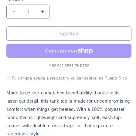
Cantidad
Reducir
Aumentar
cantidad
cantidad
para
para
Sato
Sato
Agotado
Orgullo
Orgullo
Patrio
Patrio
-
-
Camisilla
Camisilla
para
para
Más opciones de pago
mujer
mujer
♡ Tu compra ayuda a rescatar y cuidar satitos en Puerto Rico
Made to deliver unmatched breathability thanks to its
laser-cut detail, this tank top is made for uncompromising
comfort when things get heated. With a 100% polyester
fabric that is lightweight and supremely soft, each top
comes with double cross straps for that signature
racerback style.