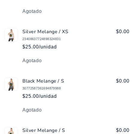
Cantidad
Agotado
Silver Melange / XS
$0.00
23408637724898324831
$25.00/unidad
Cantidad
Agotado
Black Melange / S
$0.00
30772587361694879988
$25.00/unidad
Cantidad
Agotado
Silver Melange / S
$0.00