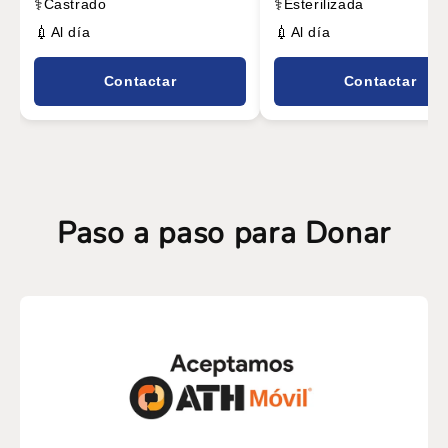
⚕️
⚕️
Castrado
Esterilizada
💉
💉
Al día
Al día
Contactar
Contactar
Paso a paso para Donar