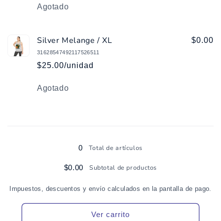
Cantidad
Agotado
Silver Melange / XL
$0.00
31628547492117526511
$25.00/unidad
Cantidad
Agotado
Cargando...
0
Total de artículos
$0.00
Subtotal de productos
Impuestos, descuentos y envío calculados en la pantalla de pago.
Ver carrito