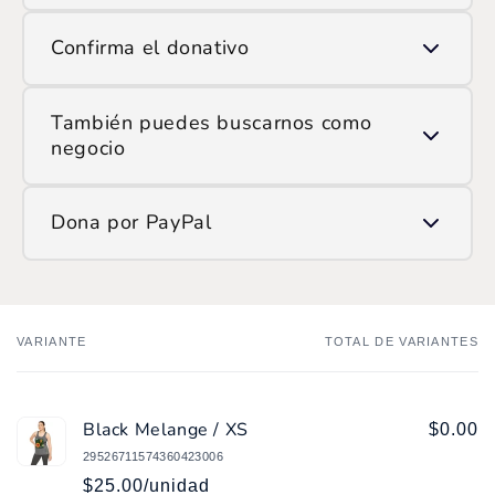
Usa la opción de escanear QR y apunta la cámara
Confirma el donativo
al código que ves en pantalla.
Ingresa el monto que deseas donar y confirma la
También puedes buscarnos como
transacción.
negocio
Si prefieres hacerlo manualmente, encuéntranos en
Dona por PayPal
ATH Móvil como:
/SOP
Ingresa
aquí
y haz tu donación.
VARIANTE
TOTAL DE VARIANTES
Tu
carrito
Black Melange / XS
$0.00
29526711574360423006
$25.00/unidad