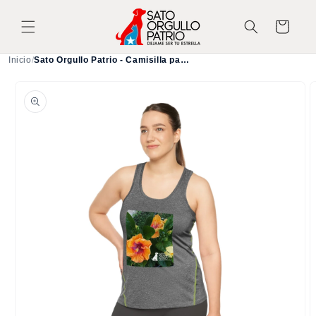
Ir
directamente
Carrito
al contenido
Inicio
/
Sato Orgullo Patrio - Camisilla para mujer
Ir
directamente
a la
información
del producto