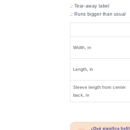
.: Tear-away label
.: Runs bigger than usual
Width, in
Length, in
Sleeve length from center
back, in
¿Qué significa liofi