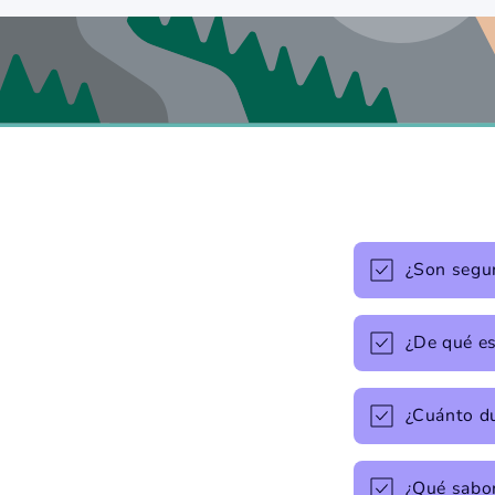
¿Son segur
¿De qué e
¿Cuánto d
¿Qué sabo