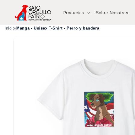
Ir
directamente
al contenido
Productos
Sobre Nosotros
Inicio
/
Manga - Unisex T-Shirt - Perro y bandera
Ir
directamente
a la
información
del producto