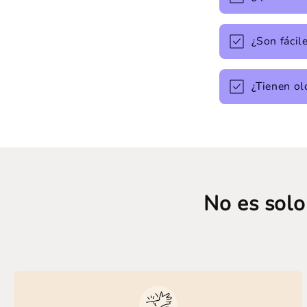
¿Son fácile
¿Tienen ol
No es solo