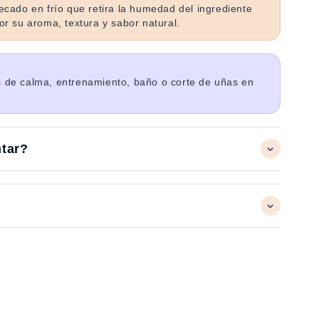
cado en frío que retira la humedad del ingrediente
r su aroma, textura y sabor natural.
de calma, entrenamiento, baño o corte de uñas en
ntar?