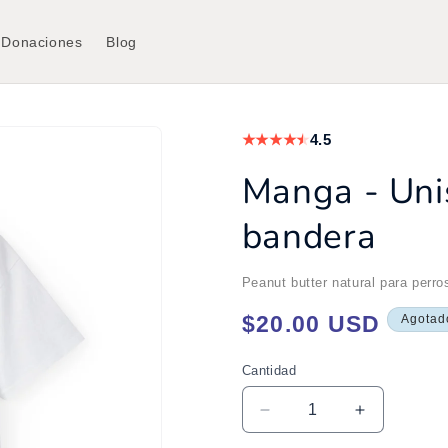
Donaciones
Blog
★
★
★
★
★
4.5
Manga - Unis
bandera
Peanut butter natural para perr
Precio
$20.00 USD
Agotad
habitual
Cantidad
Cantidad
Reducir
Aumentar
cantidad
cantidad