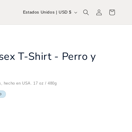
P
Iniciar
Carrito
Estados Unidos | USD $
sesión
a
í
s
ex T-Shirt - Perro y
/
r
e
os, hecho en USA. 17 oz / 480g
g
o
i
ó
n