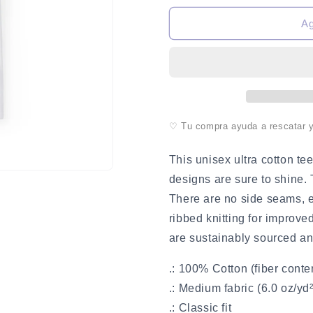
para
para
Manga
Manga
A
-
-
Unisex
Unisex
T-
T-
Shirt
Shirt
-
-
Perro
Perro
y
y
♡ Tu compra ayuda a rescatar y 
bandera
bandera
This unisex ultra cotton te
designs are sure to shine. 
There are no side seams, e
ribbed knitting for improved
are sustainably sourced an
.: 100% Cotton (fiber conten
.: Medium fabric (6.0 oz/yd
.: Classic fit