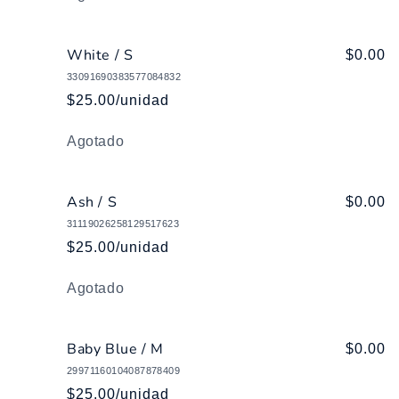
White / S
$0.00
33091690383577084832
$25.00/unidad
Cantidad
Agotado
Ash / S
$0.00
31119026258129517623
$25.00/unidad
Cantidad
Agotado
Baby Blue / M
$0.00
29971160104087878409
$25.00/unidad