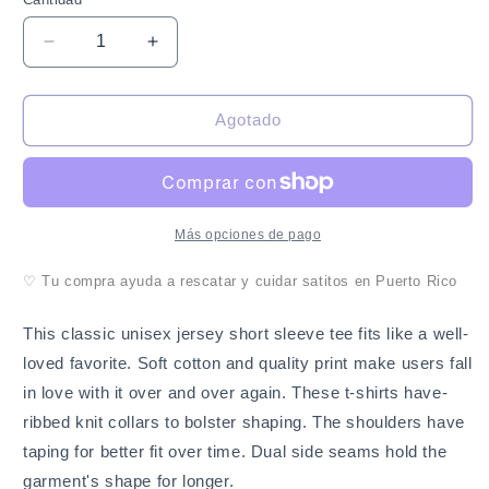
Cantidad
Reducir
Aumentar
cantidad
cantidad
para
para
Déjame
Déjame
Agotado
ser
ser
tu
tu
estrella
estrella
-
-
Camiseta
Camiseta
Más opciones de pago
con
con
Gato
Gato
♡ Tu compra ayuda a rescatar y cuidar satitos en Puerto Rico
-
-
Esteriliza
Esteriliza
This classic unisex jersey short sleeve tee fits like a well-
loved favorite. Soft cotton and quality print make users fall
in love with it over and over again. These t-shirts have-
ribbed knit collars to bolster shaping. The shoulders have
taping for better fit over time. Dual side seams hold the
garment's shape for longer.