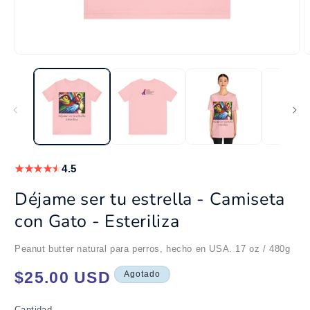
Abrir
A
elemento
e
multimedia
m
1
2
en
e
una
u
ventana
v
modal
m
★
★
★
★
★
4.5
Déjame ser tu estrella - Camiseta
con Gato - Esteriliza
Peanut butter natural para perros, hecho en USA. 17 oz / 480g
Precio
$25.00 USD
Agotado
habitual
Cantidad