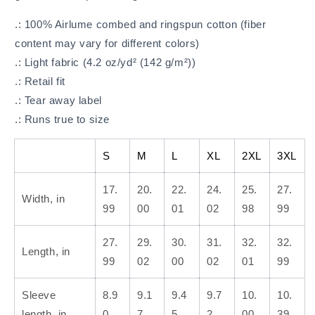
.: 100% Airlume combed and ringspun cotton (fiber
content may vary for different colors)
.: Light fabric (4.2 oz/yd² (142 g/m²))
.: Retail fit
.: Tear away label
.: Runs true to size
S
M
L
XL
2XL
3XL
17.
20.
22.
24.
25.
27.
Width, in
99
00
01
02
98
99
27.
29.
30.
31.
32.
32.
Length, in
99
02
00
02
01
99
Sleeve
8.9
9.1
9.4
9.7
10.
10.
length, in
0
7
5
2
00
39