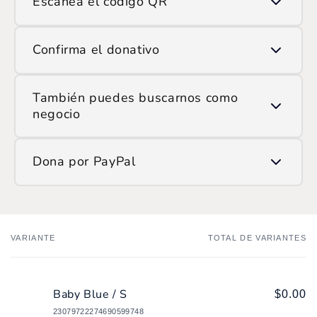
Escanea el código QR
Usa la opción de escanear QR y apunta la cámara
Confirma el donativo
al código que ves en pantalla.
Ingresa el monto que deseas donar y confirma la
También puedes buscarnos como
transacción.
negocio
Si prefieres hacerlo manualmente, encuéntranos en
Dona por PayPal
ATH Móvil como:
/SOP
Ingresa
aquí
y haz tu donación.
VARIANTE
TOTAL DE VARIANTES
Tu
carrito
Baby Blue / S
$0.00
23079722274690599748