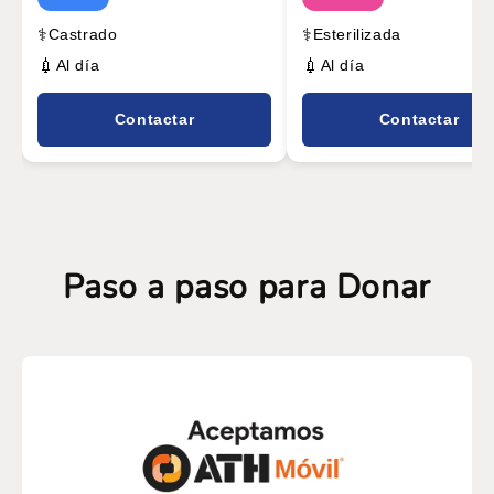
⚕️
⚕️
Castrado
Esterilizada
💉
💉
Al día
Al día
Contactar
Contactar
Paso a paso para Donar