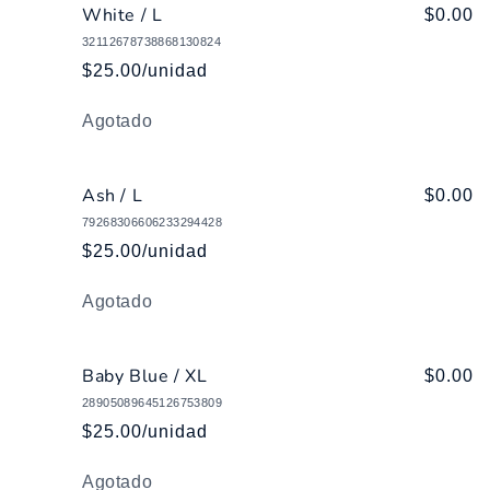
White / L
$0.00
32112678738868130824
$25.00/unidad
Cantidad
Agotado
Ash / L
$0.00
79268306606233294428
$25.00/unidad
Cantidad
Agotado
Baby Blue / XL
$0.00
28905089645126753809
$25.00/unidad
Cantidad
Agotado