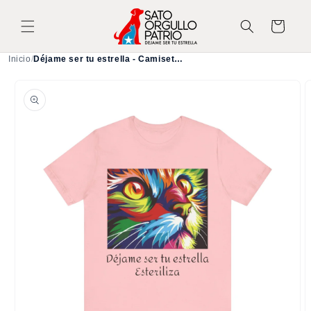
Ir
directamente
Carrito
al contenido
Inicio
/
Déjame ser tu estrella - Camiseta con Gato - Esteriliza
Ir
directamente
a la
información
del producto