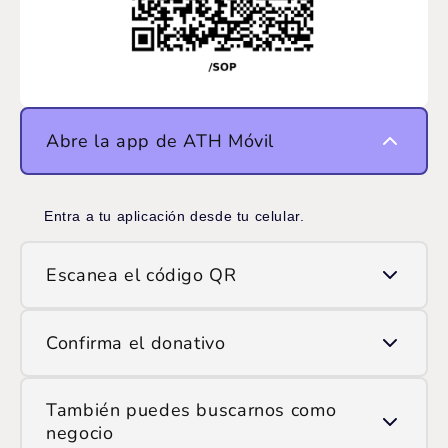
Abre la app de ATH Móvil
Entra a tu aplicación desde tu celular.
Escanea el código QR
Usa la opción de escanear QR y apunta la cámara
Confirma el donativo
al código que ves en pantalla.
Ingresa el monto que deseas donar y confirma la
También puedes buscarnos como
transacción.
negocio