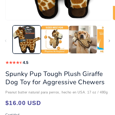
Abrir
A
elemento
e
multimedia
m
1
2
en
e
una
u
ventana
v
modal
m
★
★
★
★
★
4.5
Spunky Pup Tough Plush Giraffe
Dog Toy for Aggressive Chewers
Peanut butter natural para perros, hecho en USA. 17 oz / 480g
Precio
$16.00 USD
habitual
Cantidad