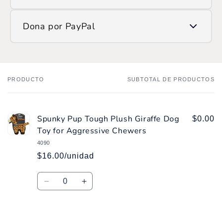
Si prefieres hacerlo manualmente, encuéntranos en
Dona por PayPal
ATH Móvil como:
/SOP
Ingresa
aquí
y haz tu donación.
PRODUCTO
SUBTOTAL DE PRODUCTOS
Tu
carrito
Spunky Pup Tough Plush Giraffe Dog
$0.00
Toy for Aggressive Chewers
4090
$16.00/unidad
Cantidad
Reducir
Aumentar
cantidad
cantidad
para
para
Default
Default
Cargando...