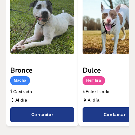
Bronce
Dulce
Macho
Hembra
⚕️
⚕️
Castrado
Esterilizada
💉
💉
Al día
Al día
Contactar
Contactar