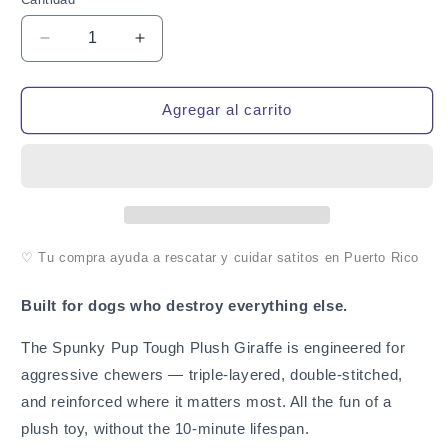
Cantidad
Reducir
Aumentar
cantidad
cantidad
para
para
Spunky
Spunky
Agregar al carrito
Pup
Pup
Tough
Tough
Plush
Plush
Giraffe
Giraffe
Dog
Dog
Toy
Toy
for
for
♡ Tu compra ayuda a rescatar y cuidar satitos en Puerto Rico
Aggressive
Aggressive
Chewers
Chewers
Built for dogs who destroy everything else.
The Spunky Pup Tough Plush Giraffe is engineered for
aggressive chewers — triple-layered, double-stitched,
and reinforced where it matters most. All the fun of a
plush toy, without the 10-minute lifespan.