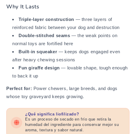
Why It Lasts
Triple-layer construction
— three layers of
reinforced fabric between your dog and destruction
Double-stitched seams
— the weak points on
normal toys are fortified here
Built-in squeaker
— keeps dogs engaged even
after heavy chewing sessions
Fun giraffe design
— lovable shape, tough enough
to back it up
Perfect for:
Power chewers, large breeds, and dogs
whose toy graveyard keeps growing.
¿Qué significa liofilizado?
Es un proceso de secado en frío que retira la
humedad del ingrediente para conservar mejor su
aroma, textura y sabor natural.