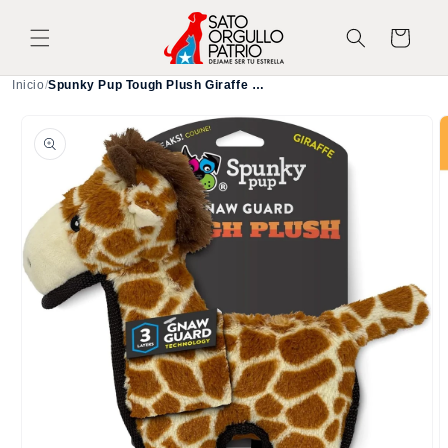
Ir
directamente
Carrito
al contenido
Inicio
/
Spunky Pup Tough Plush Giraffe Dog Toy for Aggressive Chewers
Ir
directamente
a la
información
del producto