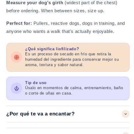
Measure your dog's girth
(widest part of the chest)
before ordering. When between sizes, size up.
Perfect for:
Pullers, reactive dogs, dogs in training, and
anyone who wants a walk that's actually enjoyable.
¿Qué significa liofilizado?
Es un proceso de secado en frío que retira la
humedad del ingrediente para conservar mejor su
aroma, textura y sabor natural.
Tip de uso
Úsalo en momentos de calma, entrenamiento, baño
o corte de uñas en casa.
¿Por qué te va a encantar?