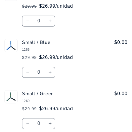
Pink
Pink
$26.99/unidad
$29.99
Precio
Precio
habitual
de
Cantidad
oferta
Reducir
Aumentar
cantidad
cantidad
para
para
Small / Blue
Small
Small
$0.00
/
/
1288
Red
Red
$26.99/unidad
$29.99
Precio
Precio
habitual
de
Cantidad
oferta
Reducir
Aumentar
cantidad
cantidad
para
para
Small / Green
Small
Small
$0.00
/
/
1260
Blue
Blue
$26.99/unidad
$29.99
Precio
Precio
habitual
de
Cantidad
oferta
Reducir
Aumentar