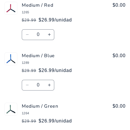
Medium / Red
Medium
Medium
$0.00
/
/
1265
Pink
Pink
$26.99/unidad
$29.99
Precio
Precio
habitual
de
Cantidad
oferta
Reducir
Aumentar
cantidad
cantidad
para
para
Medium / Blue
Medium
Medium
$0.00
/
/
1289
Red
Red
$26.99/unidad
$29.99
Precio
Precio
habitual
de
Cantidad
oferta
Reducir
Aumentar
cantidad
cantidad
para
para
Medium / Green
Medium
Medium
$0.00
/
/
1264
Blue
Blue
$26.99/unidad
$29.99
Precio
Precio
habitual
de