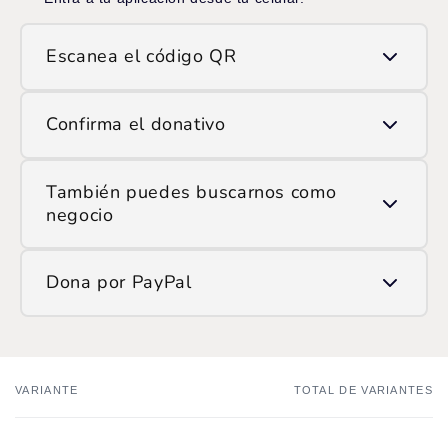
Escanea el código QR
Usa la opción de escanear QR y apunta la cámara
Confirma el donativo
al código que ves en pantalla.
Ingresa el monto que deseas donar y confirma la
También puedes buscarnos como
transacción.
negocio
Si prefieres hacerlo manualmente, encuéntranos en
Dona por PayPal
ATH Móvil como:
/SOP
Ingresa
aquí
y haz tu donación.
VARIANTE
TOTAL DE VARIANTES
Tu
carrito