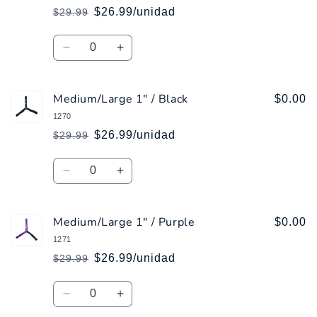
/
/
$26.99/unidad
$29.99
Precio
Precio
Blue
Blue
habitual
de
Cantidad
oferta
Reducir
Aumentar
cantidad
cantidad
para
para
Medium/Large 1" / Black
Medium/Large
Medium/Large
$0.00
3/4
3/4
1270
/
/
$26.99/unidad
$29.99
Precio
Precio
Green
Green
habitual
de
Cantidad
oferta
Reducir
Aumentar
cantidad
cantidad
para
para
Medium/Large 1" / Purple
Medium/Large
Medium/Large
$0.00
1&quot;
1&quot;
1271
/
/
$26.99/unidad
$29.99
Precio
Precio
Black
Black
habitual
de
Cantidad
oferta
Reducir
Aumentar
cantidad
cantidad