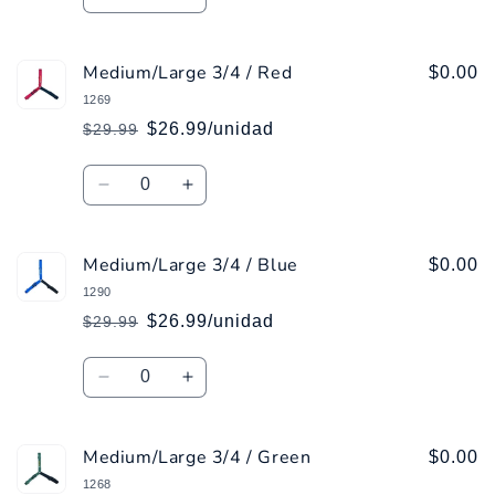
Reducir
Aumentar
cantidad
cantidad
para
para
Medium/Large 3/4 / Red
Medium/Large
Medium/Large
$0.00
3/4
3/4
1269
/
/
$26.99/unidad
$29.99
Precio
Precio
Pink
Pink
habitual
de
Cantidad
oferta
Reducir
Aumentar
cantidad
cantidad
para
para
Medium/Large 3/4 / Blue
Medium/Large
Medium/Large
$0.00
3/4
3/4
1290
/
/
$26.99/unidad
$29.99
Precio
Precio
Red
Red
habitual
de
Cantidad
oferta
Reducir
Aumentar
cantidad
cantidad
para
para
Medium/Large 3/4 / Green
Medium/Large
Medium/Large
$0.00
3/4
3/4
1268