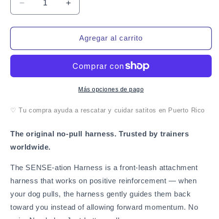
Reducir
Aumentar
cantidad
cantidad
para
para
SENSE-
SENSE-
Agregar al carrito
ation
ation
No-
No-
Pull
Pull
Dog
Dog
Harness
Harness
Más opciones de pago
♡ Tu compra ayuda a rescatar y cuidar satitos en Puerto Rico
The original no-pull harness. Trusted by trainers
worldwide.
The SENSE-ation Harness is a front-leash attachment
harness that works on positive reinforcement — when
your dog pulls, the harness gently guides them back
toward you instead of allowing forward momentum. No