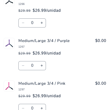
/
/
1266
Orange
Orange
$26.99/unidad
$29.99
Precio
Precio
habitual
de
Cantidad
oferta
Reducir
Aumentar
cantidad
cantidad
para
para
Medium/Large 3/4 / Purple
Medium/Large
Medium/Large
$0.00
3/4
3/4
1267
/
/
$26.99/unidad
$29.99
Precio
Precio
Black
Black
habitual
de
Cantidad
oferta
Reducir
Aumentar
cantidad
cantidad
para
para
Medium/Large 3/4 / Pink
Medium/Large
Medium/Large
$0.00
3/4
3/4
1297
/
/
$26.99/unidad
$29.99
Precio
Precio
Purple
Purple
habitual
de
Cantidad
oferta