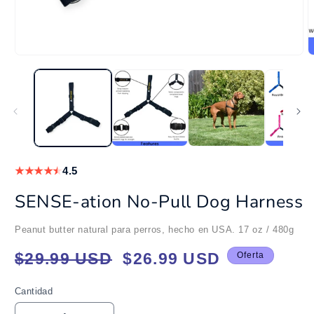
Abrir
A
elemento
e
multimedia
m
1
2
en
e
una
u
ventana
v
modal
m
★
★
★
★
★
4.5
SENSE-ation No-Pull Dog Harness
Peanut butter natural para perros, hecho en USA. 17 oz / 480g
Precio
Precio
$29.99 USD
$26.99 USD
Oferta
habitual
de
oferta
Cantidad
Cantidad