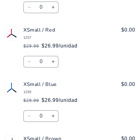
habitual
de
Cantidad
oferta
Reducir
Aumentar
cantidad
cantidad
para
para
XSmall / Red
XSmall
XSmall
$0.00
/
/
1257
Pink
Pink
$26.99/unidad
$29.99
Precio
Precio
habitual
de
Cantidad
oferta
Reducir
Aumentar
cantidad
cantidad
para
para
XSmall / Blue
XSmall
XSmall
$0.00
/
/
1293
Red
Red
$26.99/unidad
$29.99
Precio
Precio
habitual
de
Cantidad
oferta
Reducir
Aumentar
cantidad
cantidad
para
para
XSmall / Brown
XSmall
XSmall
$0.00