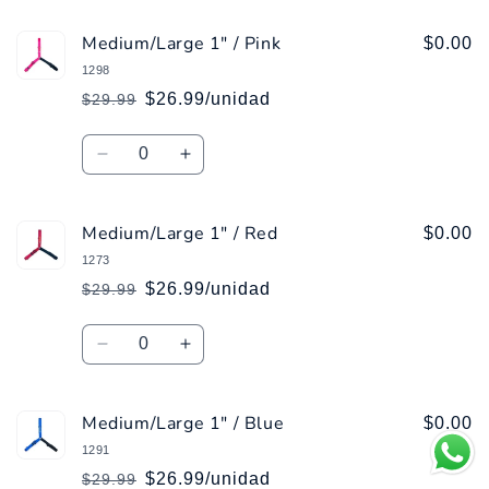
para
para
Medium/Large 1" / Pink
Medium/Large
Medium/Large
$0.00
1&quot;
1&quot;
1298
/
/
$26.99/unidad
$29.99
Precio
Precio
Purple
Purple
habitual
de
Cantidad
oferta
Reducir
Aumentar
cantidad
cantidad
para
para
Medium/Large 1" / Red
Medium/Large
Medium/Large
$0.00
1&quot;
1&quot;
1273
/
/
$26.99/unidad
$29.99
Precio
Precio
Pink
Pink
habitual
de
Cantidad
oferta
Reducir
Aumentar
cantidad
cantidad
para
para
Medium/Large 1" / Blue
Medium/Large
Medium/Large
$0.00
1&quot;
1&quot;
1291
/
/
$26.99/unidad
$29.99
Precio
Precio