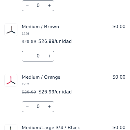
Cantidad
oferta
Reducir
Aumentar
cantidad
cantidad
para
para
Medium / Brown
Medium
Medium
$0.00
/
/
1226
Green
Green
$26.99/unidad
$29.99
Precio
Precio
habitual
de
Cantidad
oferta
Reducir
Aumentar
cantidad
cantidad
para
para
Medium / Orange
Medium
Medium
$0.00
/
/
1232
Brown
Brown
$26.99/unidad
$29.99
Precio
Precio
habitual
de
Cantidad
oferta
Reducir
Aumentar
cantidad
cantidad
para
para
Medium/Large 3/4 / Black
Medium
Medium
$0.00