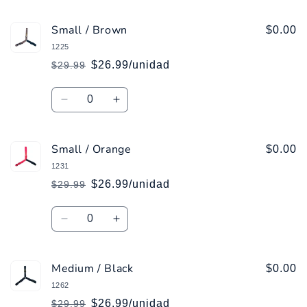
cantidad
cantidad
para
para
Small / Brown
Small
Small
$0.00
/
/
1225
Green
Green
$26.99/unidad
$29.99
Precio
Precio
habitual
de
Cantidad
oferta
Reducir
Aumentar
cantidad
cantidad
para
para
Small / Orange
Small
Small
$0.00
/
/
1231
Brown
Brown
$26.99/unidad
$29.99
Precio
Precio
habitual
de
Cantidad
oferta
Reducir
Aumentar
cantidad
cantidad
para
para
Medium / Black
Small
Small
$0.00
/
/
1262
Orange
Orange
$26.99/unidad
$29.99