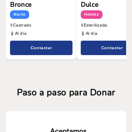
Bronce
Dulce
Macho
Hembra
⚕️
⚕️
Castrado
Esterilizada
💉
💉
Al día
Al día
Contactar
Contactar
Paso a paso para Donar