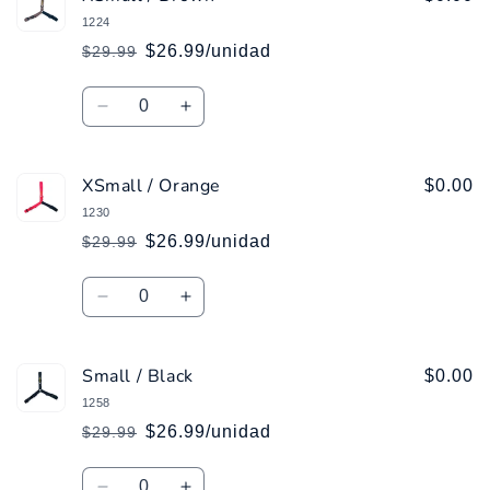
/
/
1224
Blue
Blue
$26.99/unidad
$29.99
Precio
Precio
habitual
de
Cantidad
oferta
Reducir
Aumentar
cantidad
cantidad
para
para
XSmall / Orange
XSmall
XSmall
$0.00
/
/
1230
Brown
Brown
$26.99/unidad
$29.99
Precio
Precio
habitual
de
Cantidad
oferta
Reducir
Aumentar
cantidad
cantidad
para
para
Small / Black
XSmall
XSmall
$0.00
/
/
1258
Orange
Orange
$26.99/unidad
$29.99
Precio
Precio
habitual
de
Cantidad
oferta