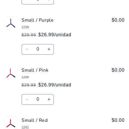
Reducir
Aumentar
cantidad
cantidad
para
para
Small / Purple
Small
Small
$0.00
/
/
1259
Black
Black
$26.99/unidad
$29.99
Precio
Precio
habitual
de
Cantidad
oferta
Reducir
Aumentar
cantidad
cantidad
para
para
Small / Pink
Small
Small
$0.00
/
/
1295
Purple
Purple
$26.99/unidad
$29.99
Precio
Precio
habitual
de
Cantidad
oferta
Reducir
Aumentar
cantidad
cantidad
para
para
Small / Red
Small
Small
$0.00
/
/
1261