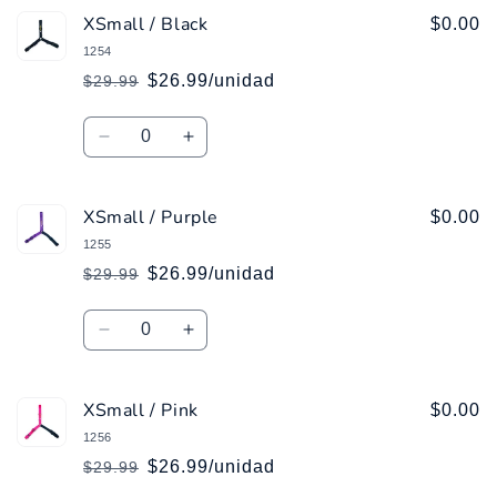
XSmall / Black
$0.00
1254
$26.99/unidad
$29.99
Precio
Precio
habitual
de
Cantidad
oferta
Reducir
Aumentar
cantidad
cantidad
para
para
XSmall / Purple
XSmall
XSmall
$0.00
/
/
1255
Black
Black
$26.99/unidad
$29.99
Precio
Precio
habitual
de
Cantidad
oferta
Reducir
Aumentar
cantidad
cantidad
para
para
XSmall / Pink
XSmall
XSmall
$0.00
/
/
1256
Purple
Purple
$26.99/unidad
$29.99
Precio
Precio