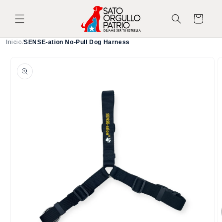
Ir
directamente
Carrito
al contenido
Inicio
/
SENSE-ation No-Pull Dog Harness
Ir
directamente
a la
información
del producto