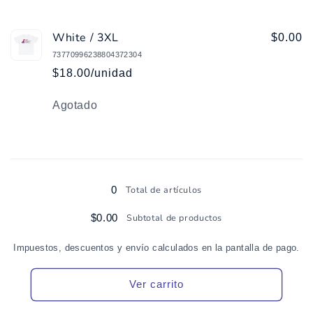
White / 3XL
$0.00
73770996238804372304
$18.00/unidad
Cantidad
Agotado
Cargando...
0
Total de artículos
$0.00
Subtotal de productos
Impuestos, descuentos y envío calculados en la pantalla de pago.
Ver carrito