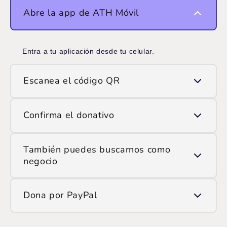
Abre la app de ATH Móvil
Entra a tu aplicación desde tu celular.
Escanea el código QR
Usa la opción de escanear QR y apunta la cámara
Confirma el donativo
al código que ves en pantalla.
Ingresa el monto que deseas donar y confirma la
También puedes buscarnos como
transacción.
negocio
Si prefieres hacerlo manualmente, encuéntranos en
Dona por PayPal
ATH Móvil como:
/SOP
Ingresa
aquí
y haz tu donación.