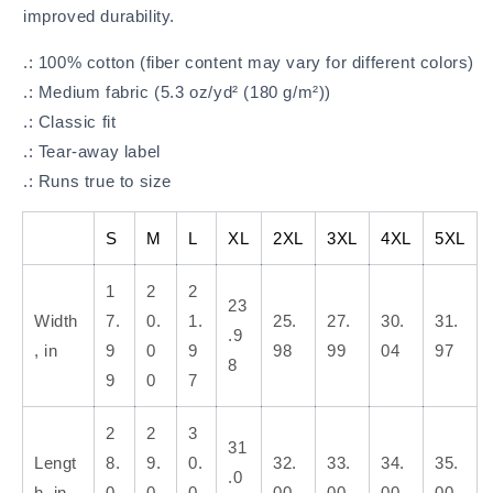
improved durability.
.: 100% cotton (fiber content may vary for different colors)
.: Medium fabric (5.3 oz/yd² (180 g/m²))
.: Classic fit
.: Tear-away label
.: Runs true to size
S
M
L
XL
2XL
3XL
4XL
5XL
1
2
2
23
Width
7.
0.
1.
25.
27.
30.
31.
.9
, in
9
0
9
98
99
04
97
8
9
0
7
2
2
3
31
Lengt
8.
9.
0.
32.
33.
34.
35.
.0
h, in
0
0
0
00
00
00
00