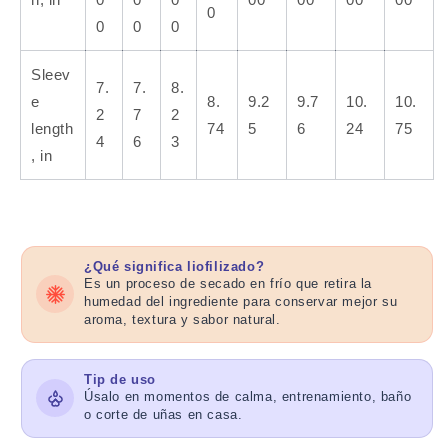
0
0
0
0
Sleev
7.
7.
8.
e
8.
9.2
9.7
10.
10.
2
7
2
length
74
5
6
24
75
4
6
3
, in
¿Qué significa liofilizado?
Es un proceso de secado en frío que retira la
humedad del ingrediente para conservar mejor su
aroma, textura y sabor natural.
Tip de uso
Úsalo en momentos de calma, entrenamiento, baño
o corte de uñas en casa.