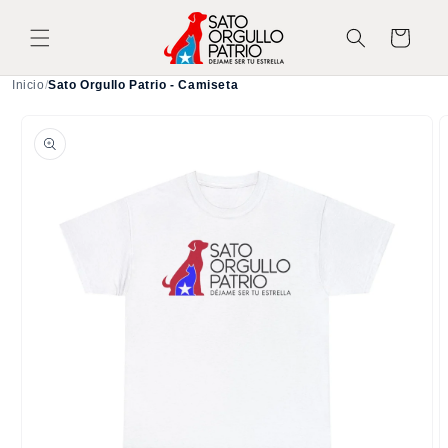
Ir
directamente
Carrito
al contenido
Inicio
/
Sato Orgullo Patrio - Camiseta
Ir
directamente
a la
información
del producto