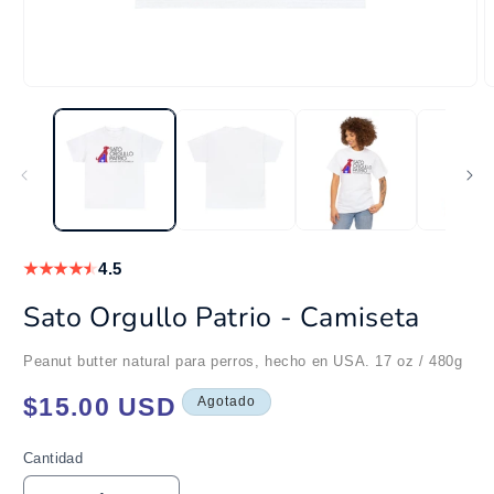
Abrir
A
elemento
e
multimedia
m
1
2
en
e
una
u
ventana
v
modal
m
★
★
★
★
★
4.5
Sato Orgullo Patrio - Camiseta
Peanut butter natural para perros, hecho en USA. 17 oz / 480g
Precio
$15.00 USD
Agotado
habitual
Cantidad
Cantidad