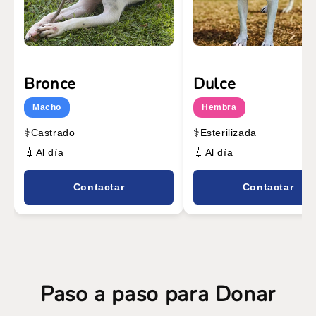
Bronce
Dulce
Macho
Hembra
⚕️
⚕️
Castrado
Esterilizada
💉
💉
Al día
Al día
Contactar
Contactar
Paso a paso para Donar