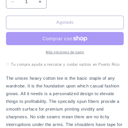
Reducir
Aumentar
cantidad
cantidad
para
para
Sato
Sato
Agotado
Orgullo
Orgullo
Patrio
Patrio
-
-
Camiseta
Camiseta
Más opciones de pago
♡ Tu compra ayuda a rescatar y cuidar satitos en Puerto Rico
The unisex heavy cotton tee is the basic staple of any
wardrobe. It is the foundation upon which casual fashion
grows. All it needs is a personalized design to elevate
things to profitability. The specially spun fibers provide a
smooth surface for premium printing vividity and
sharpness. No side seams mean there are no itchy
interruptions under the arms. The shoulders have tape for