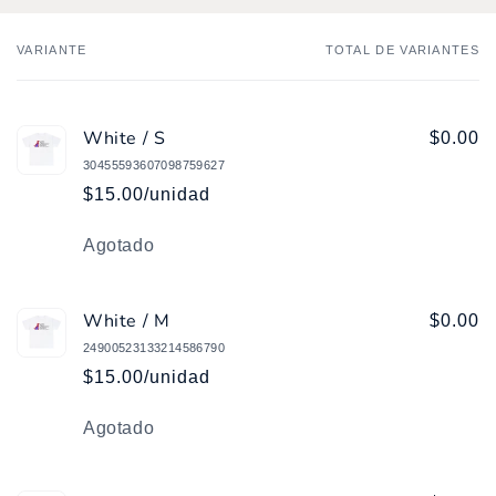
VARIANTE
TOTAL DE VARIANTES
Tu
carrito
White / S
$0.00
30455593607098759627
$15.00/unidad
Cantidad
Agotado
White / M
$0.00
24900523133214586790
$15.00/unidad
Cantidad
Agotado