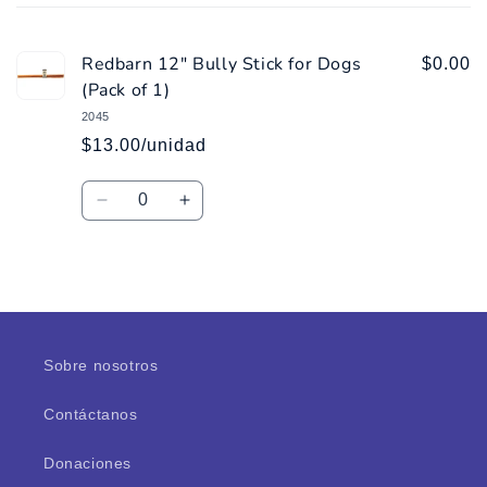
carrito
Redbarn 12" Bully Stick for Dogs
$0.00
(Pack of 1)
2045
$13.00/unidad
Cantidad
Reducir
Aumentar
cantidad
cantidad
para
para
Default
Default
Cargando...
Title
Title
Sobre nosotros
Contáctanos
Donaciones