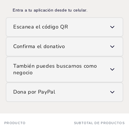
Entra a tu aplicación desde tu celular.
Escanea el código QR
Usa la opción de escanear QR y apunta la cámara
Confirma el donativo
al código que ves en pantalla.
Ingresa el monto que deseas donar y confirma la
También puedes buscarnos como
transacción.
negocio
Si prefieres hacerlo manualmente, encuéntranos en
Dona por PayPal
ATH Móvil como:
/SOP
Ingresa
aquí
y haz tu donación.
PRODUCTO
SUBTOTAL DE PRODUCTOS
Tu