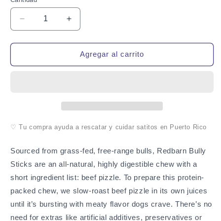
Cantidad
Reducir
Aumentar
cantidad
cantidad
para
para
Redbarn
Redbarn
Agregar al carrito
12&quot;
12&quot;
Bully
Bully
Stick
Stick
for
for
Dogs
Dogs
(Pack
(Pack
of
of
♡ Tu compra ayuda a rescatar y cuidar satitos en Puerto Rico
1)
1)
Sourced from grass-fed, free-range bulls, Redbarn Bully
Sticks are an all-natural, highly digestible chew with a
short ingredient list: beef pizzle. To prepare this protein-
packed chew, we slow-roast beef pizzle in its own juices
until it’s bursting with meaty flavor dogs crave. There’s no
need for extras like artificial additives, preservatives or