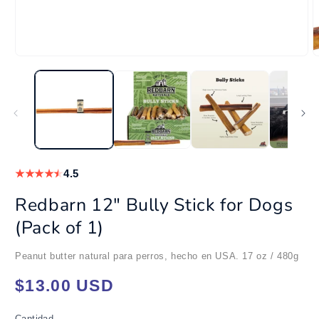
A
e
m
Abrir
2
elemento
e
multimedia
u
1
v
en
m
una
ventana
modal
★
★
★
★
★
4.5
Redbarn 12" Bully Stick for Dogs
(Pack of 1)
Peanut butter natural para perros, hecho en USA. 17 oz / 480g
Precio
$13.00 USD
habitual
Cantidad