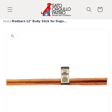
Ir
directamente
Carrito
al contenido
Inicio
/
Redbarn 12" Bully Stick for Dogs (Pack of 1)
Ir
directamente
a la
información
del producto