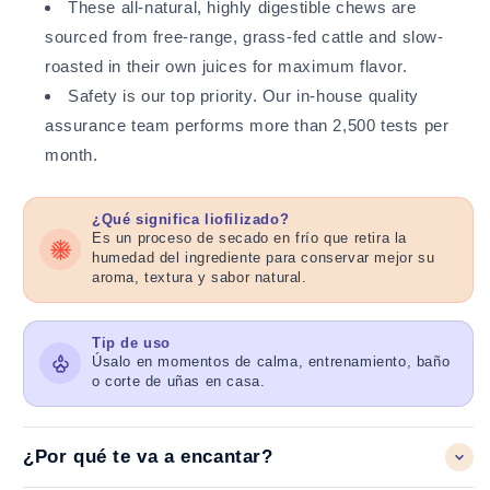
These all-natural, highly digestible chews are
sourced from free-range, grass-fed cattle and slow-
roasted in their own juices for maximum flavor.
Safety is our top priority. Our in-house quality
assurance team performs more than 2,500 tests per
month.
¿Qué significa liofilizado?
Es un proceso de secado en frío que retira la
humedad del ingrediente para conservar mejor su
aroma, textura y sabor natural.
Tip de uso
Úsalo en momentos de calma, entrenamiento, baño
o corte de uñas en casa.
¿Por qué te va a encantar?