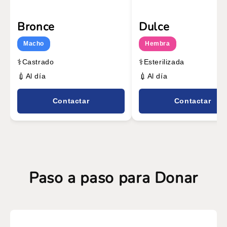
Bronce
Dulce
Macho
Hembra
⚕️
⚕️
Castrado
Esterilizada
💉
💉
Al día
Al día
Contactar
Contactar
Paso a paso para Donar