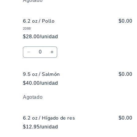
Agotado
6.2 oz / Pollo
$0.00
2088
$28.00/unidad
Cantidad
Reducir
Aumentar
cantidad
cantidad
para
para
9.5 oz / Salmón
6.2
6.2
$0.00
oz
oz
$40.00/unidad
/
/
Pollo
Pollo
Cantidad
Agotado
6.2 oz / Hígado de res
$0.00
$12.95/unidad