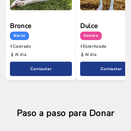
Bronce
Dulce
Macho
Hembra
⚕️
⚕️
Castrado
Esterilizada
💉
💉
Al día
Al día
Contactar
Contactar
Paso a paso para Donar