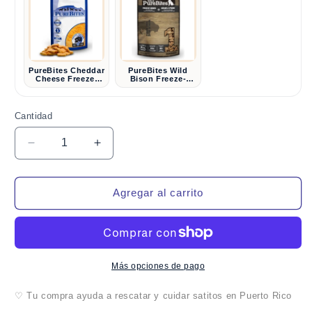
PureBites Cheddar
PureBites Wild
Cheese Freeze-
Bison Freeze-
Dried Dog Treats
Dried Dog Treats
— Single
— Single
Ingredient
Ingredient, 2.1 oz
Cantidad
Cantidad
Reducir
Aumentar
cantidad
cantidad
para
para
PureBites
PureBites
Agregar al carrito
Freeze-
Freeze-
Dried
Dried
Chicken
Chicken
Dog
Dog
Treats
Treats
Más opciones de pago
—
—
Single
Single
♡ Tu compra ayuda a rescatar y cuidar satitos en Puerto Rico
Ingredient
Ingredient