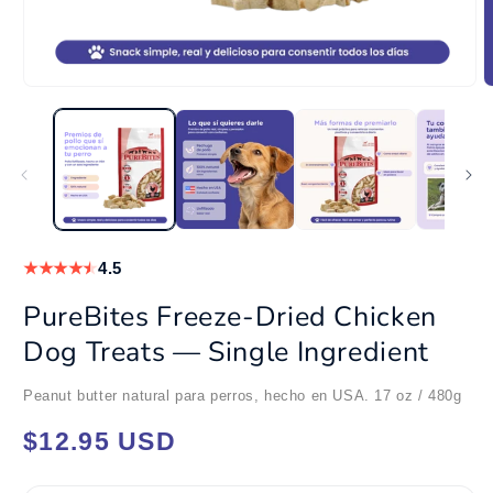
Abrir
A
elemento
e
multimedia
m
1
2
en
e
una
u
ventana
v
modal
m
★
★
★
★
★
4.5
PureBites Freeze-Dried Chicken
Dog Treats — Single Ingredient
Peanut butter natural para perros, hecho en USA. 17 oz / 480g
Precio
$12.95 USD
habitual