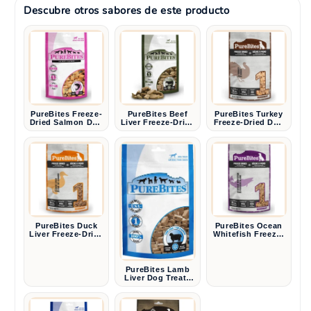
Descubre otros sabores de este producto
PureBites Freeze-
PureBites Beef
PureBites Turkey
Dried Salmon Dog
Liver Freeze-Dried
Freeze-Dried Dog
Treats — Single
Dog Treats —
Treats — Single
Ingredient
Single Ingredient
Ingredient, 2.47 oz
PureBites Duck
PureBites Ocean
Liver Freeze-Dried
Whitefish Freeze-
Dog Treats —
Dried Dog Treats
Single Ingredient,
— Single
2.6 oz
Ingredient
PureBites Lamb
Liver Dog Treats
3.35 oz.