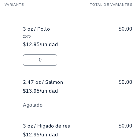
VARIANTE
TOTAL DE VARIANTES
Tu
carrito
3 oz / Pollo
$0.00
2070
$12.95/unidad
Cantidad
Reducir
Aumentar
cantidad
cantidad
para
para
2.47 oz / Salmón
3
3
$0.00
oz
oz
$13.95/unidad
/
/
Pollo
Pollo
Cantidad
Agotado
3 oz / Hígado de res
$0.00
$12.95/unidad