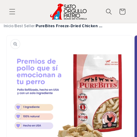
Ir
directamente
Carrito
al contenido
Inicio
/
Best Seller
/
PureBites Freeze-Dried Chicken Dog Treats — Single Ingredient
Ir
directamente
a la
información
del producto