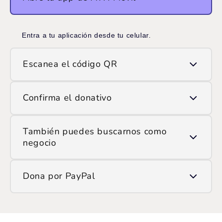
Entra a tu aplicación desde tu celular.
Escanea el código QR
Usa la opción de escanear QR y apunta la cámara
Confirma el donativo
al código que ves en pantalla.
Ingresa el monto que deseas donar y confirma la
También puedes buscarnos como
transacción.
negocio
Si prefieres hacerlo manualmente, encuéntranos en
Dona por PayPal
ATH Móvil como:
/SOP
Ingresa
aquí
y haz tu donación.