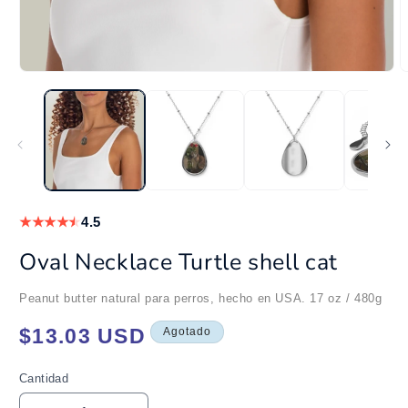
Abrir
A
elemento
e
multimedia
m
1
2
en
e
una
u
ventana
v
modal
m
★
★
★
★
★
4.5
Oval Necklace Turtle shell cat
Peanut butter natural para perros, hecho en USA. 17 oz / 480g
Precio
$13.03 USD
Agotado
habitual
Cantidad
Cantidad