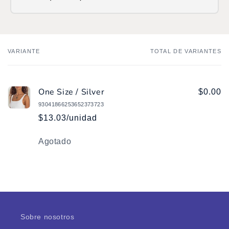
ATH Móvil como:
/SOP
Ingresa
aquí
y haz tu donación.
VARIANTE
TOTAL DE VARIANTES
Tu
carrito
One Size / Silver
$0.00
93041866253652373723
$13.03/unidad
Cantidad
Agotado
Cargando...
Sobre nosotros