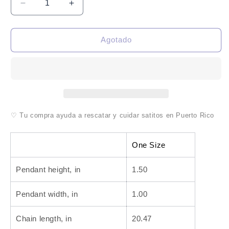
Reducir
Aumentar
cantidad
cantidad
para
para
Oval
Oval
Agotado
Necklace
Necklace
Turtle
Turtle
shell
shell
cat
cat
♡ Tu compra ayuda a rescatar y cuidar satitos en Puerto Rico
One Size
Pendant height, in
1.50
Pendant width, in
1.00
Chain length, in
20.47