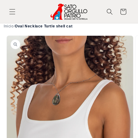
Ir
directamente
Carrito
al contenido
Inicio
/
Oval Necklace Turtle shell cat
Ir
directamente
a la
información
del producto