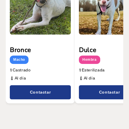
Bronce
Dulce
Macho
Hembra
⚕️
⚕️
Castrado
Esterilizada
💉
💉
Al día
Al día
Contactar
Contactar