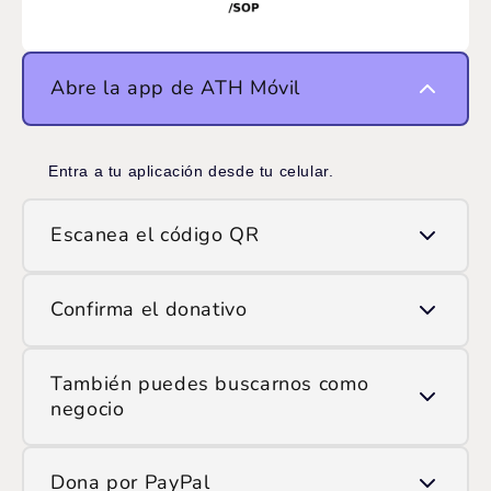
Abre la app de ATH Móvil
Entra a tu aplicación desde tu celular.
Escanea el código QR
Usa la opción de escanear QR y apunta la cámara
Confirma el donativo
al código que ves en pantalla.
Ingresa el monto que deseas donar y confirma la
También puedes buscarnos como
transacción.
negocio
Si prefieres hacerlo manualmente, encuéntranos en
Dona por PayPal