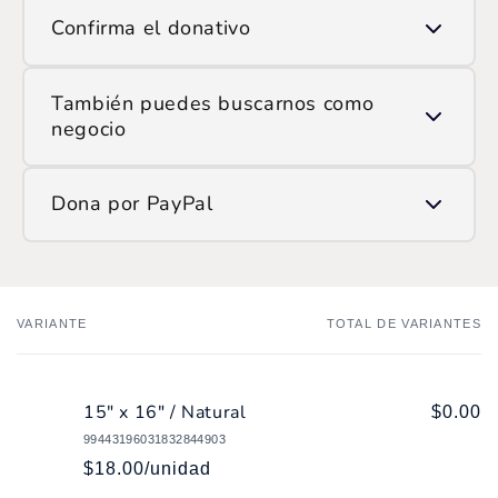
Usa la opción de escanear QR y apunta la cámara
Confirma el donativo
al código que ves en pantalla.
Ingresa el monto que deseas donar y confirma la
También puedes buscarnos como
transacción.
negocio
Si prefieres hacerlo manualmente, encuéntranos en
Dona por PayPal
ATH Móvil como:
/SOP
Ingresa
aquí
y haz tu donación.
VARIANTE
TOTAL DE VARIANTES
Tu
carrito
15" x 16" / Natural
$0.00
99443196031832844903
$18.00/unidad