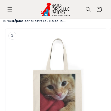
Ir
directamente
Carrito
al contenido
Inicio
/
Déjame ser tu estrella - Bolso Tote de Gatito
Ir
directamente
a la
información
del producto