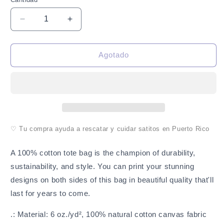
Cantidad
Reducir
Aumentar
cantidad
cantidad
para
para
Déjame
Déjame
Agotado
ser
ser
tu
tu
estrella
estrella
-
-
Bolso
Bolso
Tote
Tote
de
de
♡ Tu compra ayuda a rescatar y cuidar satitos en Puerto Rico
Gatito
Gatito
A 100% cotton tote bag is the champion of durability,
sustainability, and style. You can print your stunning
designs on both sides of this bag in beautiful quality that'll
last for years to come.
.: Material: 6 oz./yd², 100% natural cotton canvas fabric