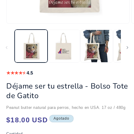
Abrir
A
elemento
e
multimedia
m
1
2
en
e
una
u
ventana
v
modal
m
★
★
★
★
★
4.5
Déjame ser tu estrella - Bolso Tote
de Gatito
Peanut butter natural para perros, hecho en USA. 17 oz / 480g
Precio
$18.00 USD
Agotado
habitual
Cantidad