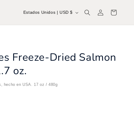
P
Iniciar
Carrito
Estados Unidos | USD $
sesión
a
í
s
tes Freeze-Dried Salmon
/
r
.7 oz.
e
os, hecho en USA. 17 oz / 480g
g
i
ó
n