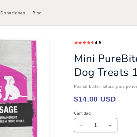
Donaciones
Blog
★
★
★
★
★
4.5
Mini PureBi
Dog Treats 1
Peanut butter natural para perr
Precio
$14.00 USD
habitual
Cantidad
Cantidad
Reducir
Aumentar
cantidad
cantidad