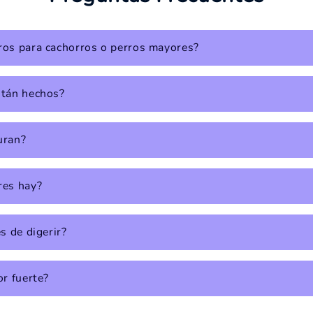
os para cachorros o perros mayores?
stán hechos?
uran?
res hay?
s de digerir?
or fuerte?