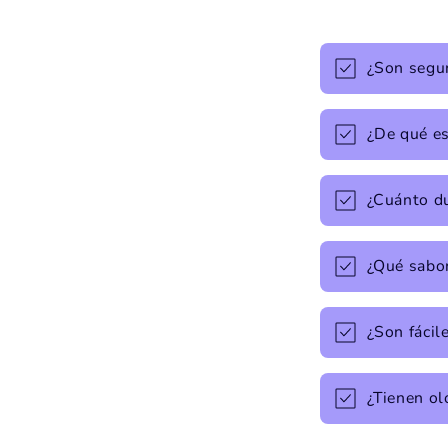
¿Son segur
¿De qué e
¿Cuánto d
¿Qué sabo
¿Son fácile
¿Tienen ol