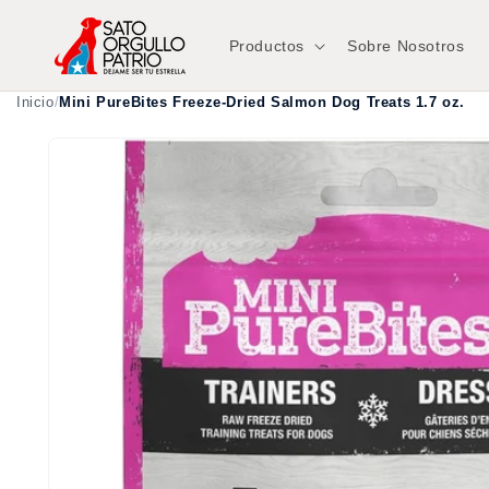
Ir
directamente
al contenido
Productos
Sobre Nosotros
Inicio
/
Mini PureBites Freeze-Dried Salmon Dog Treats 1.7 oz.
Ir
directamente
a la
información
del producto