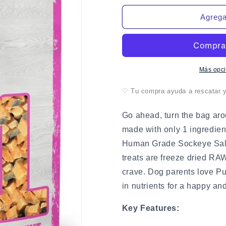
para
para
Mini
Mini
Agregar
PureBites
PureBites
Freeze-
Freeze-
Dried
Dried
Salmon
Salmon
Dog
Dog
Más opc
Treats
Treats
1.7
1.7
♡ Tu compra ayuda a rescatar y 
oz.
oz.
Go ahead, turn the bag aro
made with only 1 ingredi
Human Grade Sockeye Salm
treats are freeze dried RAW
crave. Dog parents love Pu
in nutrients for a happy and
Key Features: