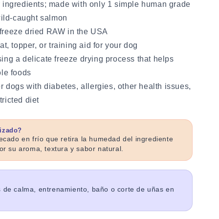
r ingredients; made with only 1 simple human grade
wild-caught
salmon
 freeze dried RAW in the USA
at, topper, or training aid for your dog
ing a delicate freeze drying process that helps
le food
s
r dogs with diabetes, allergies, other health issues,
tricted diet
lizado?
cado en frío que retira la humedad del ingrediente
r su aroma, textura y sabor natural.
de calma, entrenamiento, baño o corte de uñas en