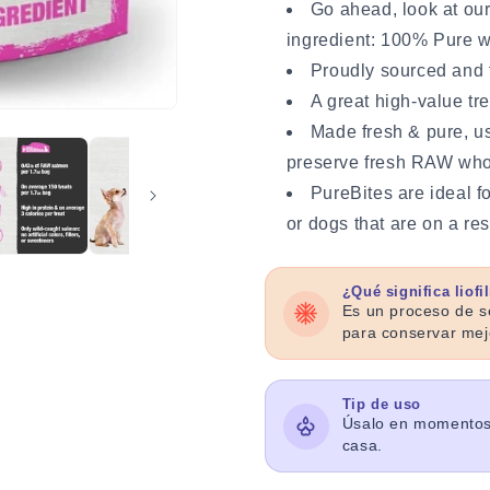
Go ahead, look at ou
ingredient: 100% Pure 
Proudly sourced and
A great high-value tre
Made fresh & pure, us
preserve fresh RAW who
PureBites are ideal fo
or dogs that are on a res
¿Qué significa liofi
Es un proceso de se
para conservar mejo
Tip de uso
Úsalo en momentos 
casa.