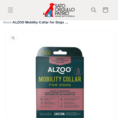
Ir
directamente
Carrito
al contenido
Inicio
/
ALZOO Mobility Collar for Dogs — Natural Joint Support
Ir
directamente
a la
información
del producto