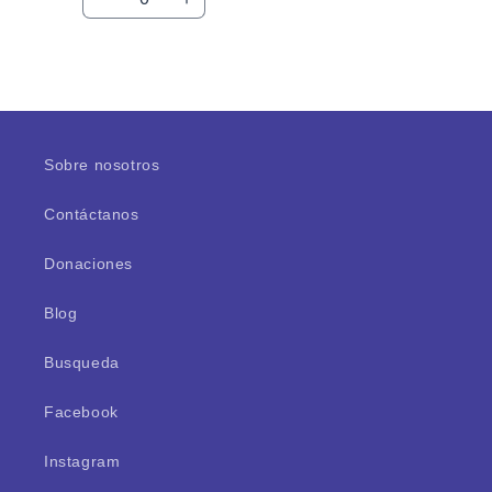
Reducir
Aumentar
cantidad
cantidad
para
para
Default
Default
Cargando...
Title
Title
Sobre nosotros
Contáctanos
Donaciones
Blog
Busqueda
Facebook
Instagram