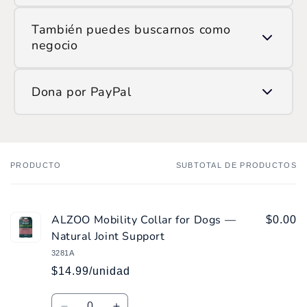
Ingresa el monto que deseas donar y confirma la
También puedes buscarnos como
transacción.
negocio
Si prefieres hacerlo manualmente, encuéntranos en
Dona por PayPal
ATH Móvil como:
/SOP
Ingresa
aquí
y haz tu donación.
PRODUCTO
SUBTOTAL DE PRODUCTOS
Tu
carrito
ALZOO Mobility Collar for Dogs —
$0.00
Natural Joint Support
3281A
$14.99/unidad
Cantidad