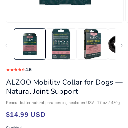
Abrir
A
elemento
e
multimedia
m
1
2
en
e
una
u
ventana
v
modal
m
★
★
★
★
★
4.5
ALZOO Mobility Collar for Dogs —
Natural Joint Support
Peanut butter natural para perros, hecho en USA. 17 oz / 480g
Precio
$14.99 USD
habitual
Cantidad