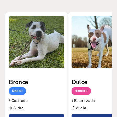
Bronce
Dulce
Macho
Hembra
⚕️
⚕️
Castrado
Esterilizada
💉
💉
Al día
Al día